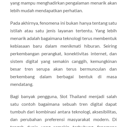
yang mampu menghadirkan pengalaman menarik akan
lebih mudah mendapatkan perhatian.
Pada akhirnya, fenomena ini bukan hanya tentang satu
istilah atau satu jenis layanan tertentu. Yang lebih
menarik adalah bagaimana teknologi terus membentuk
kebiasaan baru dalam menikmati hiburan. Seiring
perkembangan perangkat, konektivitas internet, dan
sistem digital yang semakin canggih, kemungkinan
besar tren serupa akan terus bermunculan dan
berkembang dalam berbagai bentuk di masa
mendatang.
Bagi banyak pengguna, Slot Thailand menjadi salah
satu contoh bagaimana sebuah tren digital dapat
tumbuh dari kombinasi antara teknologi, aksesibilitas,
dan perubahan preferensi masyarakat modern. Di
tengah dunia yang semakin terhubung, fenomena