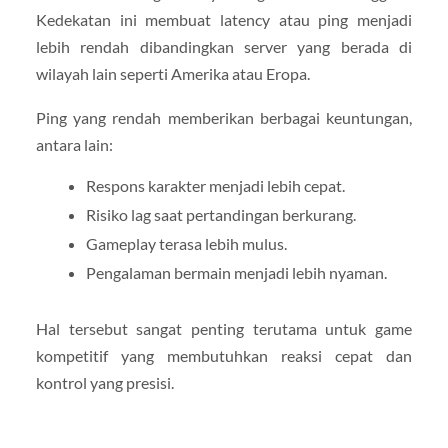
Kedekatan ini membuat latency atau ping menjadi
lebih rendah dibandingkan server yang berada di
wilayah lain seperti Amerika atau Eropa.
Ping yang rendah memberikan berbagai keuntungan,
antara lain:
Respons karakter menjadi lebih cepat.
Risiko lag saat pertandingan berkurang.
Gameplay terasa lebih mulus.
Pengalaman bermain menjadi lebih nyaman.
Hal tersebut sangat penting terutama untuk game
kompetitif yang membutuhkan reaksi cepat dan
kontrol yang presisi.