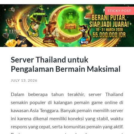
STICKY POST
Server Thailand untuk
Pengalaman Bermain Maksimal
JULY 13, 2026
Dalam beberapa tahun terakhir, server Thailand
semakin populer di kalangan pemain game online di
kawasan Asia Tenggara. Banyak pemain memilih server
ini karena dikenal memiliki koneksi yang stabil, waktu
respons yang cepat, serta komunitas pemain yang aktif.