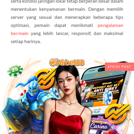
serta kondisi jaringan lokal tetap berperan besar dalam
menentukan kenyamanan bermain. Dengan memilih
server yang sesuai dan menerapkan beberapa tips
optimasi, pemain dapat menikmati
pengalaman
bermain
yang lebih lancar, responsif, dan maksimal
setiap harinya.
STICKY POST