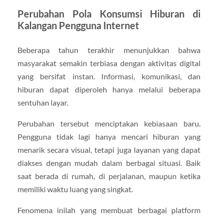
Perubahan Pola Konsumsi Hiburan di
Kalangan Pengguna Internet
Beberapa tahun terakhir menunjukkan bahwa
masyarakat semakin terbiasa dengan aktivitas digital
yang bersifat instan. Informasi, komunikasi, dan
hiburan dapat diperoleh hanya melalui beberapa
sentuhan layar.
Perubahan tersebut menciptakan kebiasaan baru.
Pengguna tidak lagi hanya mencari hiburan yang
menarik secara visual, tetapi juga layanan yang dapat
diakses dengan mudah dalam berbagai situasi. Baik
saat berada di rumah, di perjalanan, maupun ketika
memiliki waktu luang yang singkat.
Fenomena inilah yang membuat berbagai platform