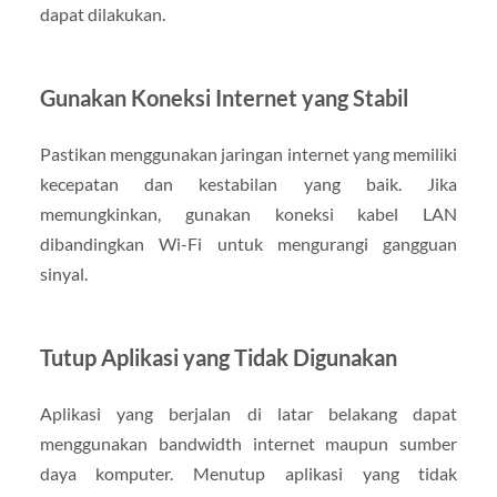
dapat dilakukan.
Gunakan Koneksi Internet yang Stabil
Pastikan menggunakan jaringan internet yang memiliki
kecepatan dan kestabilan yang baik. Jika
memungkinkan, gunakan koneksi kabel LAN
dibandingkan Wi-Fi untuk mengurangi gangguan
sinyal.
Tutup Aplikasi yang Tidak Digunakan
Aplikasi yang berjalan di latar belakang dapat
menggunakan bandwidth internet maupun sumber
daya komputer. Menutup aplikasi yang tidak