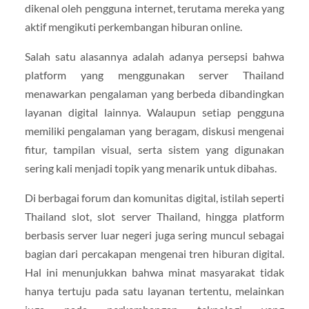
dikenal oleh pengguna internet, terutama mereka yang
aktif mengikuti perkembangan hiburan online.
Salah satu alasannya adalah adanya persepsi bahwa
platform yang menggunakan server Thailand
menawarkan pengalaman yang berbeda dibandingkan
layanan digital lainnya. Walaupun setiap pengguna
memiliki pengalaman yang beragam, diskusi mengenai
fitur, tampilan visual, serta sistem yang digunakan
sering kali menjadi topik yang menarik untuk dibahas.
Di berbagai forum dan komunitas digital, istilah seperti
Thailand slot, slot server Thailand, hingga platform
berbasis server luar negeri juga sering muncul sebagai
bagian dari percakapan mengenai tren hiburan digital.
Hal ini menunjukkan bahwa minat masyarakat tidak
hanya tertuju pada satu layanan tertentu, melainkan