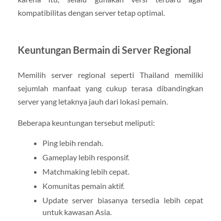
kompatibilitas dengan server tetap optimal.
Keuntungan Bermain di Server Regional
Memilih server regional seperti Thailand memiliki
sejumlah manfaat yang cukup terasa dibandingkan
server yang letaknya jauh dari lokasi pemain.
Beberapa keuntungan tersebut meliputi:
Ping lebih rendah.
Gameplay lebih responsif.
Matchmaking lebih cepat.
Komunitas pemain aktif.
Update server biasanya tersedia lebih cepat
untuk kawasan Asia.