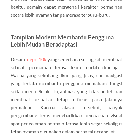
begitu, pemain dapat mengenali karakter permainan
secara lebih nyaman tanpa merasa terburu-buru.
Tampilan Modern Membantu Pengguna
Lebih Mudah Beradaptasi
Desain
depo 10k
yang sederhana sering kali membuat
sebuah permainan terasa lebih mudah dipelajari.
Warna yang seimbang, ikon yang jelas, dan navigasi
yang tertata membantu pengguna memahami fungsi
setiap menu. Selain itu, animasi yang tidak berlebihan
membuat perhatian tetap terfokus pada jalannya
permainan. Karena alasan tersebut, banyak
pengembang terus menghadirkan pembaruan visual
agar pengalaman bermain terasa lebih segar sekaligus
tetap nyaman digunakan dalam berbagai perangkat.