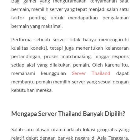
Bagi gamer yang mengutamakan kenyamanan saat
bermain, memilih server yang tepat menjadi salah satu
faktor penting untuk mendapatkan pengalaman
bermain yang maksimal.
Performa sebuah server tidak hanya memengaruhi
kualitas koneksi, tetapi juga menentukan kelancaran
pertandingan, proses matchmaking, hingga respons
setiap aksi yang dilakukan pemain. Oleh karena itu,
memahami keunggulan
Server Thailand
dapat
membantu pemain memilih server yang sesuai dengan
kebutuhan mereka.
Mengapa Server Thailand Banyak Dipilih?
Salah satu alasan utama adalah lokasi geografis yang
relatif dekat dengan banyak negara di Asia Tenggara.