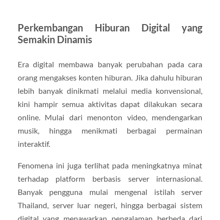
Perkembangan Hiburan Digital yang
Semakin Dinamis
Era digital membawa banyak perubahan pada cara
orang mengakses konten hiburan. Jika dahulu hiburan
lebih banyak dinikmati melalui media konvensional,
kini hampir semua aktivitas dapat dilakukan secara
online. Mulai dari menonton video, mendengarkan
musik, hingga menikmati berbagai permainan
interaktif.
Fenomena ini juga terlihat pada meningkatnya minat
terhadap platform berbasis server internasional.
Banyak pengguna mulai mengenal istilah server
Thailand, server luar negeri, hingga berbagai sistem
digital yang menawarkan pengalaman berbeda dari