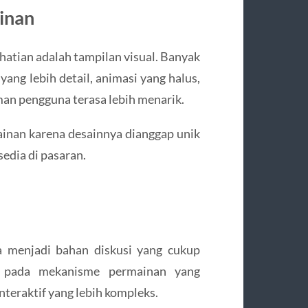
inan
rhatian adalah tampilan visual. Banyak
ang lebih detail, animasi yang halus,
an pengguna terasa lebih menarik.
ainan karena desainnya dianggap unik
sedia di pasaran.
ga menjadi bahan diskusi yang cukup
ik pada mekanisme permainan yang
nteraktif yang lebih kompleks.