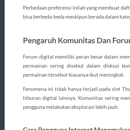
Perbedaan preferensi inilah yang membuat daft
bisa berbeda-beda meskipun berada dalam kate
Pengaruh Komunitas Dan Foru
Forum digital memiliki peran besar dalam mem
permainan sering disebut dalam diskusi kom
permainan tersebut biasanya ikut meningkat.
Fenomena ini tidak hanya terjadi pada slot Tha
hiburan digital lainnya. Komunitas sering me
pengguna melakukan eksplorasi lebih jauh.
Cara Pengguna Internet Menemukan 