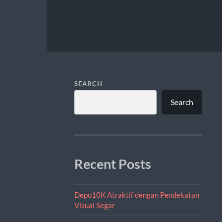
SEARCH
Search
Recent Posts
Depo10K Atraktif dengan Pendekatan
Visual Segar