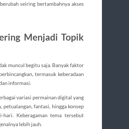
 berubah seiring bertambahnya akses
ering Menjadi Topik
idak muncul begitu saja. Banyak faktor
perbincangkan, termasuk keberadaan
dan informasi.
erbagai variasi permainan digital yang
, petualangan, fantasi, hingga konsep
i-hari. Keberagaman tema tersebut
nalnya lebih jauh.