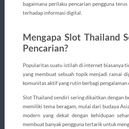
bagaimana perilaku pencarian pengguna terus
terhadap informasi digital.
Mengapa Slot Thailand S
Pencarian?
Popularitas suatu istilah di internet biasanya t
yang membuat sebuah topik menjadi ramai di
komunitas aktif yang rutin berbagi pengalaman 
Slot Thailand sendiri sering dikaitkan dengan b
memiliki tema beragam, mulai dari budaya Asia
modern yang dekat dengan kehidupan sehar
membuat banyak pengguna tertarik untuk menge