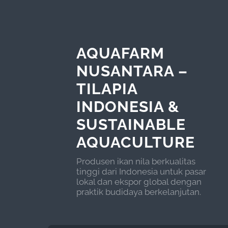
AQUAFARM
NUSANTARA –
TILAPIA
INDONESIA &
SUSTAINABLE
AQUACULTURE
Produsen ikan nila berkualitas
tinggi dari Indonesia untuk pasar
lokal dan ekspor global dengan
praktik budidaya berkelanjutan.