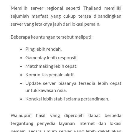
Memilih server regional seperti Thailand memiliki
sejumlah manfaat yang cukup terasa dibandingkan
server yang letaknya jauh dari lokasi pemain.
Beberapa keuntungan tersebut meliputi:
Ping lebih rendah.
Gameplay lebih responsif.
Matchmaking lebih cepat.
Komunitas pemain aktif.
Update server biasanya tersedia lebih cepat
untuk kawasan Asia.
Koneksi lebih stabil selama pertandingan.
Walaupun hasil yang diperoleh dapat berbeda
tergantung penyedia layanan internet dan lokasi
pemain, secara umum server yang lebih dekat akan