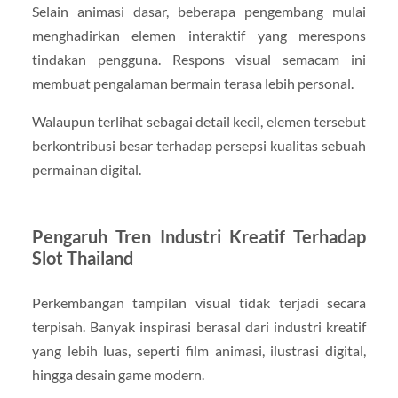
Selain animasi dasar, beberapa pengembang mulai
menghadirkan elemen interaktif yang merespons
tindakan pengguna. Respons visual semacam ini
membuat pengalaman bermain terasa lebih personal.
Walaupun terlihat sebagai detail kecil, elemen tersebut
berkontribusi besar terhadap persepsi kualitas sebuah
permainan digital.
Pengaruh Tren Industri Kreatif Terhadap
Slot Thailand
Perkembangan tampilan visual tidak terjadi secara
terpisah. Banyak inspirasi berasal dari industri kreatif
yang lebih luas, seperti film animasi, ilustrasi digital,
hingga desain game modern.