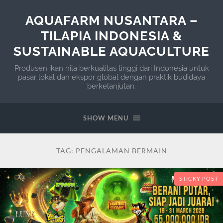
AQUAFARM NUSANTARA –
TILAPIA INDONESIA &
SUSTAINABLE AQUACULTURE
Produsen ikan nila berkualitas tinggi dari Indonesia untuk
pasar lokal dan ekspor global dengan praktik budidaya
berkelanjutan.
SHOW MENU
TAG:
PENGALAMAN BERMAIN
STICKY POST