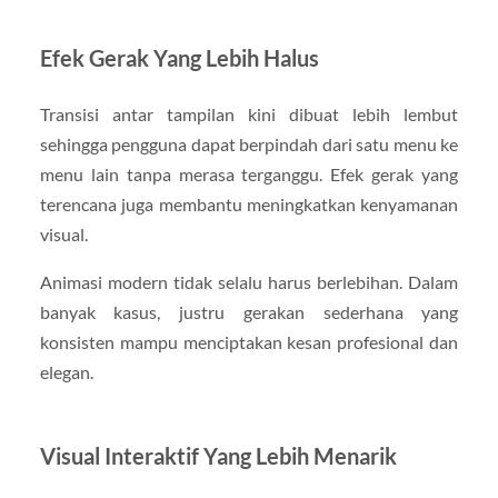
Efek Gerak Yang Lebih Halus
Transisi antar tampilan kini dibuat lebih lembut
sehingga pengguna dapat berpindah dari satu menu ke
menu lain tanpa merasa terganggu. Efek gerak yang
terencana juga membantu meningkatkan kenyamanan
visual.
Animasi modern tidak selalu harus berlebihan. Dalam
banyak kasus, justru gerakan sederhana yang
konsisten mampu menciptakan kesan profesional dan
elegan.
Visual Interaktif Yang Lebih Menarik