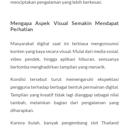
menciptakan pengalaman yang lebih berkesan.
Mengapa Aspek Visual Semakin Mendapat
Perhatian
Masyarakat digital saat ini terbiasa mengonsumsi
konten yang kaya secara visual. Mulai dari media sosial,
video pendek, hingga aplikasi hiburan, semuanya
berlomba menghadirkan tampilan yang menarik.
Kondisi tersebut turut memengaruhi ekspektasi
pengguna terhadap berbagai bentuk permainan digital.
Tampilan yang kreatif tidak lagi dianggap sebagai nilai
tambah, melainkan bagian dari pengalaman yang
diharapkan.
Karena itulah, banyak pengembang slot Thailand