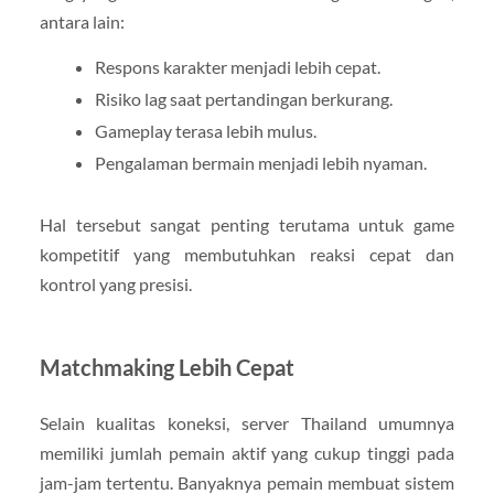
antara lain:
Respons karakter menjadi lebih cepat.
Risiko lag saat pertandingan berkurang.
Gameplay terasa lebih mulus.
Pengalaman bermain menjadi lebih nyaman.
Hal tersebut sangat penting terutama untuk game
kompetitif yang membutuhkan reaksi cepat dan
kontrol yang presisi.
Matchmaking Lebih Cepat
Selain kualitas koneksi, server Thailand umumnya
memiliki jumlah pemain aktif yang cukup tinggi pada
jam-jam tertentu. Banyaknya pemain membuat sistem