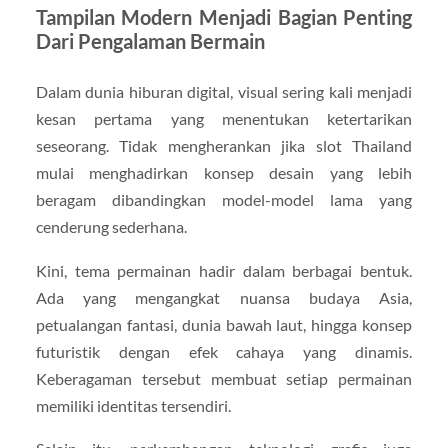
Tampilan Modern Menjadi Bagian Penting
Dari Pengalaman Bermain
Dalam dunia hiburan digital, visual sering kali menjadi
kesan pertama yang menentukan ketertarikan
seseorang. Tidak mengherankan jika slot Thailand
mulai menghadirkan konsep desain yang lebih
beragam dibandingkan model-model lama yang
cenderung sederhana.
Kini, tema permainan hadir dalam berbagai bentuk.
Ada yang mengangkat nuansa budaya Asia,
petualangan fantasi, dunia bawah laut, hingga konsep
futuristik dengan efek cahaya yang dinamis.
Keberagaman tersebut membuat setiap permainan
memiliki identitas tersendiri.