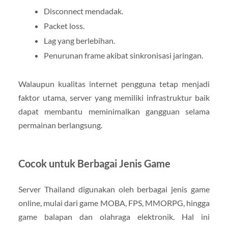
Disconnect mendadak.
Packet loss.
Lag yang berlebihan.
Penurunan frame akibat sinkronisasi jaringan.
Walaupun kualitas internet pengguna tetap menjadi
faktor utama, server yang memiliki infrastruktur baik
dapat membantu meminimalkan gangguan selama
permainan berlangsung.
Cocok untuk Berbagai Jenis Game
Server Thailand digunakan oleh berbagai jenis game
online, mulai dari game MOBA, FPS, MMORPG, hingga
game balapan dan olahraga elektronik. Hal ini