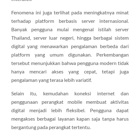
Fenomena ini juga terlihat pada meningkatnya minat
terhadap platform berbasis server internasional.
Banyak pengguna mulai mengenal istilah server
Thailand, server luar negeri, hingga berbagai sistem
digital yang menawarkan pengalaman berbeda dari
platform yang umum digunakan. Perkembangan
tersebut menunjukkan bahwa pengguna modern tidak
hanya mencari akses yang cepat, tetapi juga
pengalaman yang terasa lebih variatif.
Selain itu, kemudahan koneksi internet dan
penggunaan perangkat mobile membuat aktivitas
digital menjadi lebih fleksibel. Pengguna dapat
mengakses berbagai layanan kapan saja tanpa harus
bergantung pada perangkat tertentu.