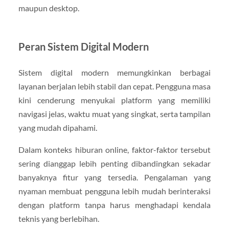
maupun desktop.
Peran Sistem Digital Modern
Sistem digital modern memungkinkan berbagai
layanan berjalan lebih stabil dan cepat. Pengguna masa
kini cenderung menyukai platform yang memiliki
navigasi jelas, waktu muat yang singkat, serta tampilan
yang mudah dipahami.
Dalam konteks hiburan online, faktor-faktor tersebut
sering dianggap lebih penting dibandingkan sekadar
banyaknya fitur yang tersedia. Pengalaman yang
nyaman membuat pengguna lebih mudah berinteraksi
dengan platform tanpa harus menghadapi kendala
teknis yang berlebihan.