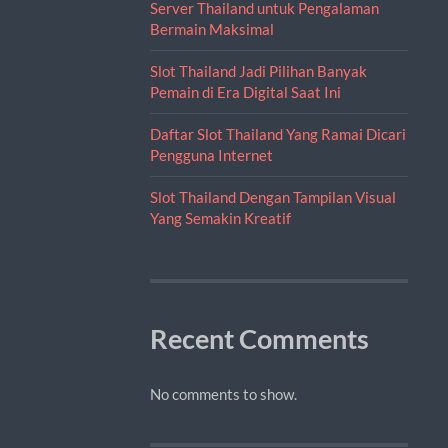
Server Thailand untuk Pengalaman
Bermain Maksimal
Slot Thailand Jadi Pilihan Banyak
Pemain di Era Digital Saat Ini
Daftar Slot Thailand Yang Ramai Dicari
Pengguna Internet
Slot Thailand Dengan Tampilan Visual
Yang Semakin Kreatif
Recent Comments
No comments to show.