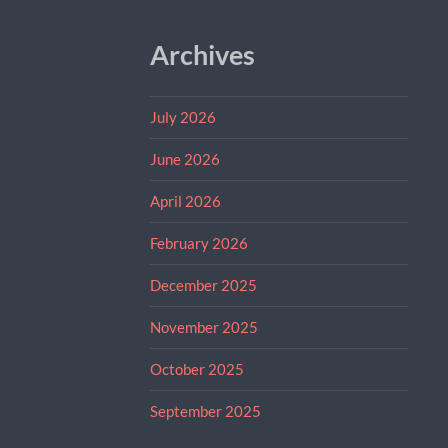
Archives
July 2026
June 2026
April 2026
February 2026
December 2025
November 2025
October 2025
September 2025