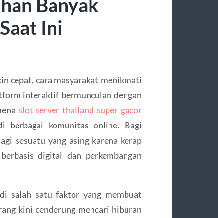
lihan Banyak
Saat Ini
in cepat, cara masyarakat menikmati
latform interaktif bermunculan dengan
omena
slot server thailand super gacor
di berbagai komunitas online. Bagi
 lagi sesuatu yang asing karena kerap
berbasis digital dan perkembangan
adi salah satu faktor yang membuat
rang kini cenderung mencari hiburan