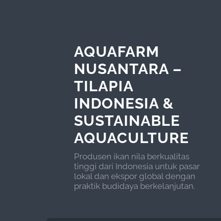
AQUAFARM
NUSANTARA –
TILAPIA
INDONESIA &
SUSTAINABLE
AQUACULTURE
Produsen ikan nila berkualitas
tinggi dari Indonesia untuk pasar
lokal dan ekspor global dengan
praktik budidaya berkelanjutan.