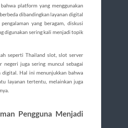
si bahwa platform yang menggunakan
erbeda dibandingkan layanan digital
i pengalaman yang beragam, diskusi
ng digunakan sering kali menjadi topik
ah seperti Thailand slot, slot server
ar negeri juga sering muncul sebagai
 digital. Hal ini menunjukkan bahwa
tu layanan tertentu, melainkan juga
nya.
laman Pengguna Menjadi