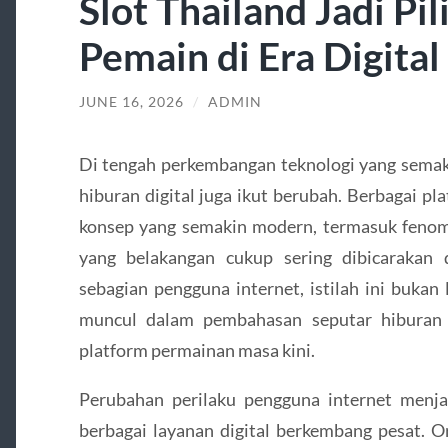
Slot Thailand Jadi Pi
Pemain di Era Digital 
JUNE 16, 2026
/
ADMIN
Di tengah perkembangan teknologi yang semak
hiburan digital juga ikut berubah. Berbagai p
konsep yang semakin modern, termasuk fen
yang belakangan cukup sering dibicarakan 
sebagian pengguna internet, istilah ini bukan
muncul dalam pembahasan seputar hiburan 
platform permainan masa kini.
Perubahan perilaku pengguna internet menj
berbagai layanan digital berkembang pesat. O