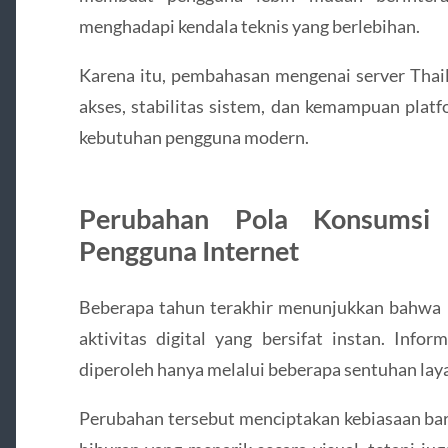
menghadapi kendala teknis yang berlebihan.
Karena itu, pembahasan mengenai server Thail
akses, stabilitas sistem, dan kemampuan plat
kebutuhan pengguna modern.
Perubahan Pola Konsumsi 
Pengguna Internet
Beberapa tahun terakhir menunjukkan bahwa 
aktivitas digital yang bersifat instan. Info
diperoleh hanya melalui beberapa sentuhan laya
Perubahan tersebut menciptakan kebiasaan bar