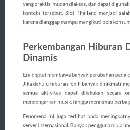
yang praktis, mudah diakses, dan dapat diguna
konteks tersebut, Slot Thailand menjadi sala
karena dianggap mampu mengikuti pola konsumsi 
Perkembangan Hiburan D
Dinamis
Era digital membawa banyak perubahan pada c
Jika dahulu hiburan lebih banyak dinikmati me
semua aktivitas dapat dilakukan secara o
mendengarkan musik, hingga menikmati berbaga
Fenomena ini juga terlihat pada meningkatny
server internasional. Banyak pengguna mulai me