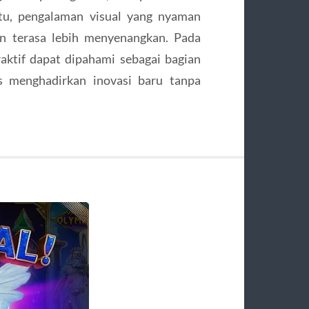
itu, pengalaman visual yang nyaman
 terasa lebih menyenangkan. Pada
ktif dapat dipahami sebagai bagian
us menghadirkan inovasi baru tanpa