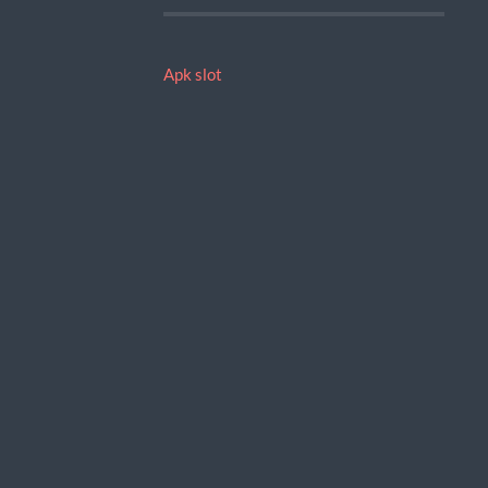
Apk slot