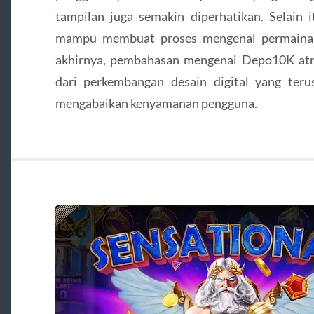
tampilan juga semakin diperhatikan. Selain 
mampu membuat proses mengenal permainan
akhirnya, pembahasan mengenai Depo10K atra
dari perkembangan desain digital yang ter
mengabaikan kenyamanan pengguna.