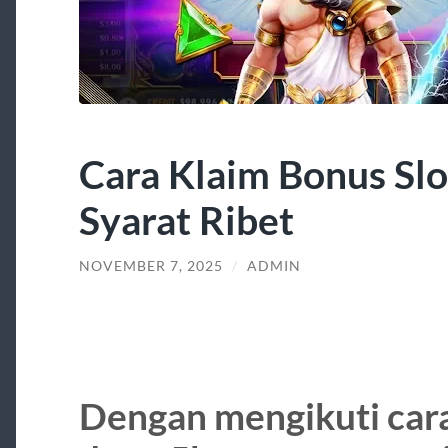
Cara Klaim Bonus Sl
Syarat Ribet
NOVEMBER 7, 2025
/
ADMIN
Dengan mengikuti cara