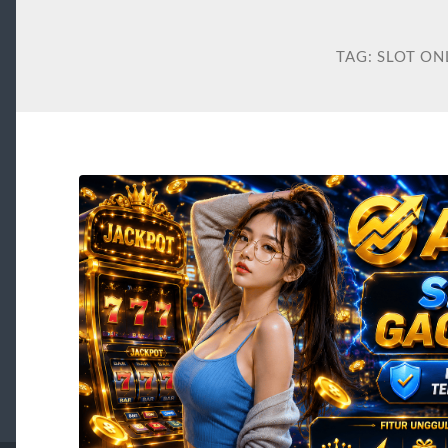
TAG:
SLOT ON