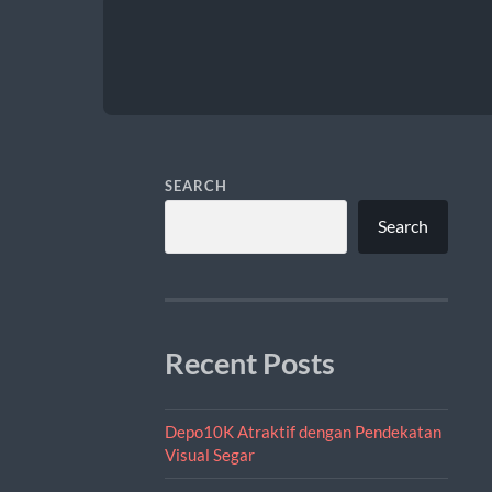
SEARCH
Search
Recent Posts
Depo10K Atraktif dengan Pendekatan
Visual Segar