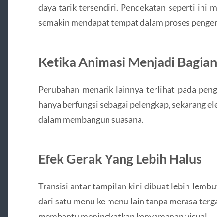
daya tarik tersendiri. Pendekatan seperti ini
semakin mendapat tempat dalam proses penge
Ketika Animasi Menjadi Bagian 
Perubahan menarik lainnya terlihat pada peng
hanya berfungsi sebagai pelengkap, sekarang e
dalam membangun suasana.
Efek Gerak Yang Lebih Halus
Transisi antar tampilan kini dibuat lebih lem
dari satu menu ke menu lain tanpa merasa terg
membantu meningkatkan kenyamanan visual.