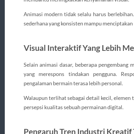
Animasi modern tidak selalu harus berlebihan
sederhana yang konsisten mampu menciptakan k
Visual Interaktif Yang Lebih M
Selain animasi dasar, beberapa pengembang m
yang merespons tindakan pengguna. Resp
pengalaman bermain terasa lebih personal.
Walaupun terlihat sebagai detail kecil, elemen
persepsi kualitas sebuah permainan digital.
Pengaruh Tren Industri Kreatif