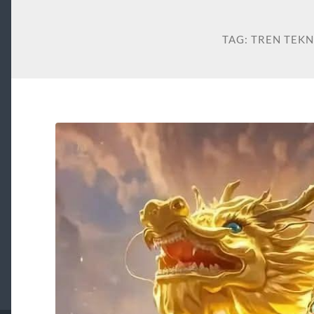
TAG:
TREN TEK