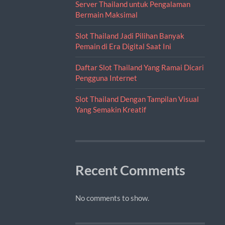
Server Thailand untuk Pengalaman
Bermain Maksimal
Slot Thailand Jadi Pilihan Banyak
Pemain di Era Digital Saat Ini
Daftar Slot Thailand Yang Ramai Dicari
Pengguna Internet
Slot Thailand Dengan Tampilan Visual
Yang Semakin Kreatif
Recent Comments
No comments to show.