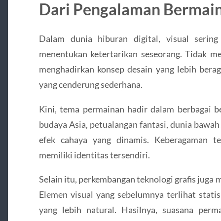
Dari Pengalaman Bermai
Dalam dunia hiburan digital, visual serin
menentukan ketertarikan seseorang. Tidak me
menghadirkan konsep desain yang lebih ber
yang cenderung sederhana.
Kini, tema permainan hadir dalam berbagai 
budaya Asia, petualangan fantasi, dunia bawah 
efek cahaya yang dinamis. Keberagaman t
memiliki identitas tersendiri.
Selain itu, perkembangan teknologi grafis juga
Elemen visual yang sebelumnya terlihat stati
yang lebih natural. Hasilnya, suasana perm