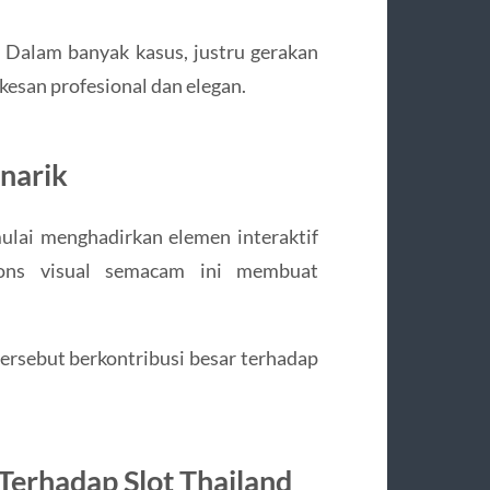
. Dalam banyak kasus, justru gerakan
esan profesional dan elegan.
enarik
ulai menghadirkan elemen interaktif
ons visual semacam ini membuat
 tersebut berkontribusi besar terhadap
 Terhadap Slot Thailand